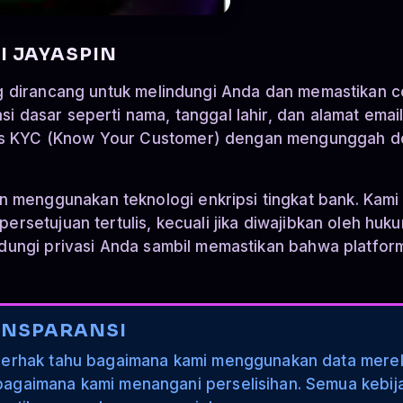
I JAYASPIN
yang dirancang untuk melindungi Anda dan memastikan
i dasar seperti nama, tanggal lahir, dan alamat emai
es KYC (Know Your Customer) dengan mengunggah do
 menggunakan teknologi enkripsi tingkat bank. Kami
rsetujuan tertulis, kecuali jika diwajibkan oleh hukum
indungi privasi Anda sambil memastikan bahwa platfo
ANSPARANSI
berhak tahu bagaimana kami menggunakan data mere
agaimana kami menangani perselisihan. Semua kebija