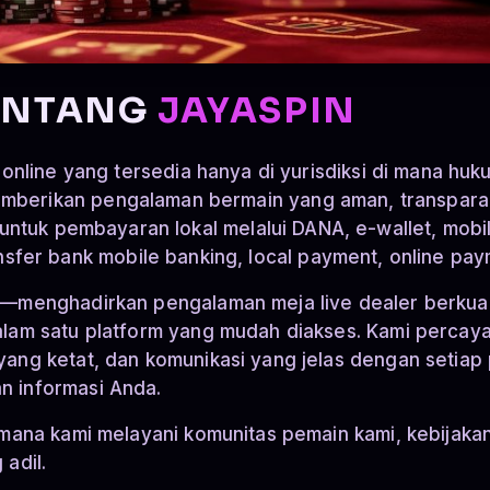
ENTANG
JAYASPIN
 online yang tersedia hanya di yurisdiksi di mana h
memberikan pengalaman bermain yang aman, transpar
uk pembayaran lokal melalui DANA, e-wallet, mobil
nsfer bank mobile banking, local payment, online pay
a—menghadirkan pengalaman meja live dealer berkuali
alam satu platform yang mudah diakses. Kami percay
 yang ketat, dan komunikasi yang jelas dengan seti
n informasi Anda.
aimana kami melayani komunitas pemain kami, kebijaka
adil.