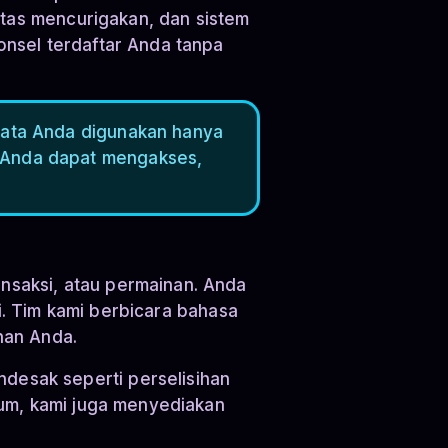
itas mencurigakan, dan sistem
onsel terdaftar Anda tanpa
Data Anda digunakan hanya
. Anda dapat mengakses,
nsaksi, atau permainan. Anda
mi. Tim kami berbicara bahasa
han Anda.
desak seperti perselisihan
mum, kami juga menyediakan