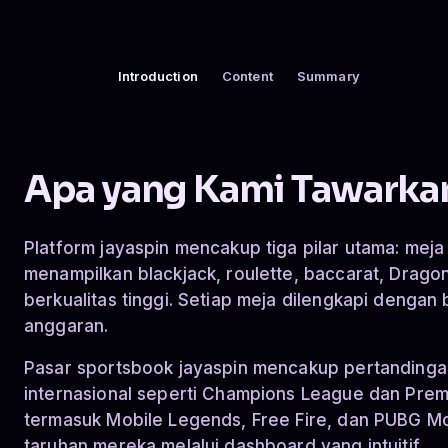
Introduction
Content
Summary
Apa yang Kami Tawarka
Platform jayaspin mencakup tiga pilar utama: meja 
menampilkan blackjack, roulette, baccarat, Dragon
berkualitas tinggi. Setiap meja dilengkapi deng
anggaran.
Pasar sportsbook jayaspin mencakup pertandingan s
internasional seperti Champions League dan Prem
termasuk Mobile Legends, Free Fire, dan PUBG Mo
taruhan mereka melalui dashboard yang intuitif.