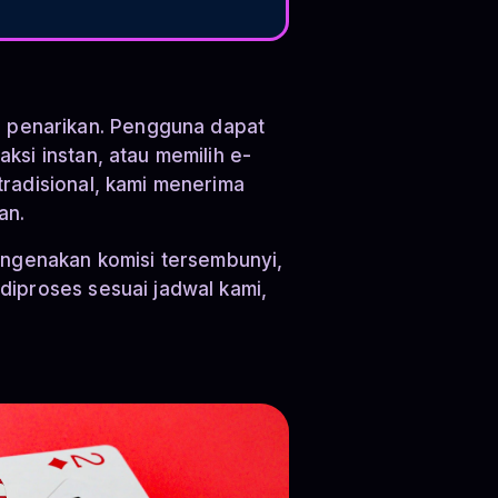
 penarikan. Pengguna dapat
ksi instan, atau memilih e-
tradisional, kami menerima
an.
mengenakan komisi tersembunyi,
diproses sesuai jadwal kami,