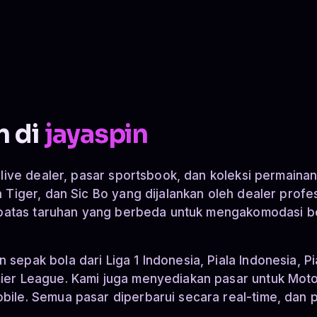
n di
jayaspin
live dealer, pasar sportsbook, dan koleksi permainan 
 Tiger, dan Sic Bo yang dijalankan oleh dealer profes
an batas taruhan yang berbeda untuk mengakomodasi 
epak bola dari Liga 1 Indonesia, Piala Indonesia, Pi
ier League. Kami juga menyediakan pasar untuk Mot
bile. Semua pasar diperbarui secara real-time, dan