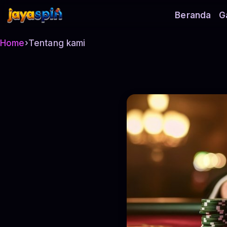
jayaspin
Beranda
G
Home
›
Tentang kami