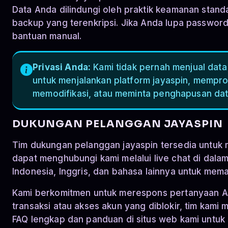
Data Anda dilindungi oleh praktik keamanan standa
backup yang terenkripsi. Jika Anda lupa passwor
bantuan manual.
Privasi Anda:
Kami tidak pernah menjual data
untuk menjalankan platform jayaspin, mempr
memodifikasi, atau meminta penghapusan data
DUKUNGAN PELANGGAN JAYASPIN
Tim dukungan pelanggan jayaspin tersedia untuk 
dapat menghubungi kami melalui live chat di dalam 
Indonesia, Inggris, dan bahasa lainnya untuk me
Kami berkomitmen untuk merespons pertanyaan An
transaksi atau akses akun yang diblokir, tim kam
FAQ lengkap dan panduan di situs web kami unt