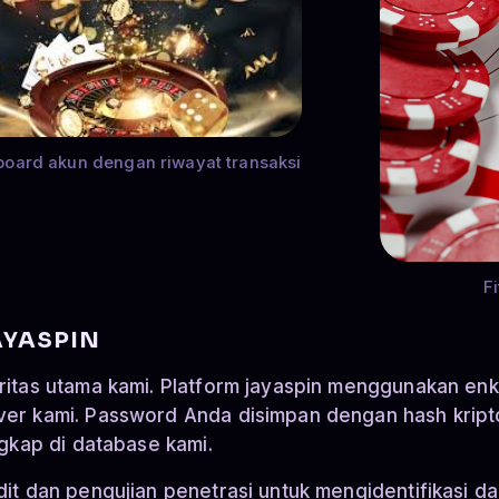
oard akun dengan riwayat transaksi
F
AYASPIN
itas utama kami. Platform jayaspin menggunakan enkri
er kami. Password Anda disimpan dengan hash kripto
ngkap di database kami.
it dan pengujian penetrasi untuk mengidentifikasi d