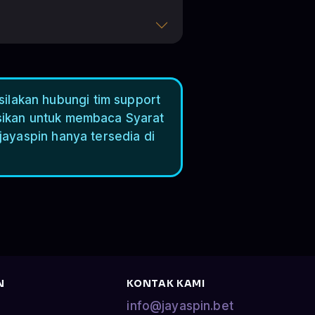
silakan hubungi tim support
asikan untuk membaca Syarat
 jayaspin hanya tersedia di
N
KONTAK KAMI
info@jayaspin.bet