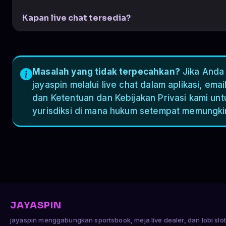
Kapan live chat tersedia?
Masalah yang tidak terpecahkan?
Jika Anda 
jayaspin melalui live chat dalam aplikasi, e
dan Ketentuan dan Kebijakan Privasi kami untu
yurisdiksi di mana hukum setempat memungki
JAYASPIN
jayaspin menggabungkan sportsbook, meja live dealer, dan lobi slot