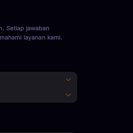
n. Setiap jawaban
emahami layanan kami.