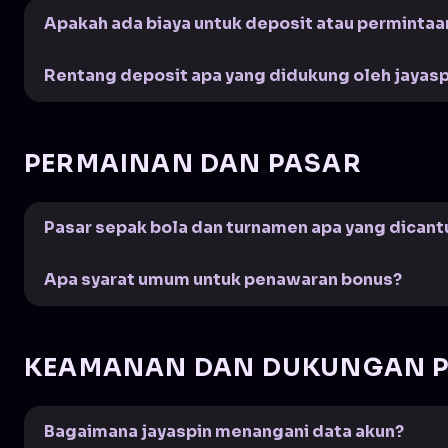
Apakah ada biaya untuk deposit atau permintaa
Rentang deposit apa yang didukung oleh jayasp
PERMAINAN DAN PASAR
Pasar sepak bola dan turnamen apa yang dican
Apa syarat umum untuk penawaran bonus?
KEAMANAN DAN DUKUNGAN 
Bagaimana jayaspin menangani data akun?