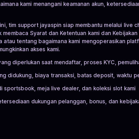
gaimana kami menangani keamanan akun, ketersediaa
ni, tim support jayaspin siap membantu melalui live c
 membaca Syarat dan Ketentuan kami dan Kebijakan Pr
da atau tentang bagaimana kami mengoperasikan plat
mungkinkan akses kami.
yang diperlukan saat mendaftar, proses KYC, pemulih
 didukung, biaya transaksi, batas deposit, waktu 
 sportsbook, meja live dealer, dan koleksi slot kami
ketersediaan dukungan pelanggan, bonus, dan kebija