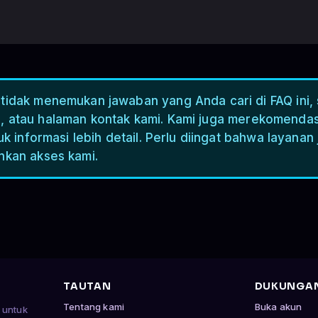
tidak menemukan jawaban yang Anda cari di FAQ ini, 
mail, atau halaman kontak kami. Kami juga merekomend
k informasi lebih detail. Perlu diingat bahwa layanan
nkan akses kami.
TAUTAN
DUKUNGA
Tentang kami
Buka akun
 untuk