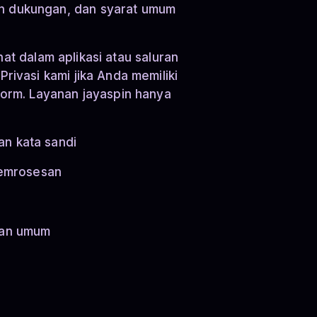
n dukungan, dan syarat umum
hat dalam aplikasi atau saluran
ivasi kami jika Anda memiliki
form. Layanan jayaspin hanya
an kata sandi
pemrosesan
kan umum